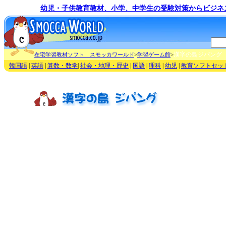
幼児・子供教育教材、小学、中学生の受験対策からビジネ
漢字の島ジパング
在宅学習教材ソフト スモッカワールド
>
学習ゲーム館
>
韓国語
|
英語
|
算数・数学
|
社会・地理・歴史
|
国語
|
理科
|
幼児
|
教育ソフトセッ